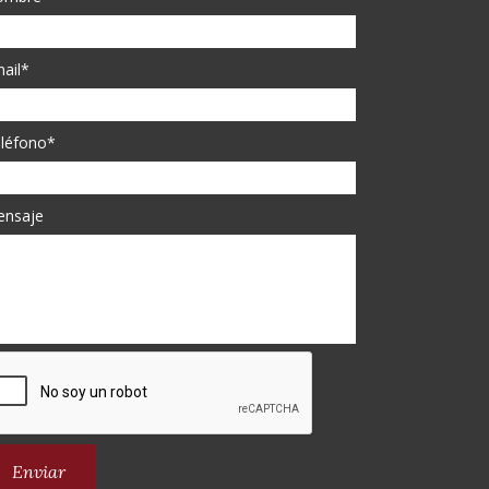
ail*
léfono*
ensaje