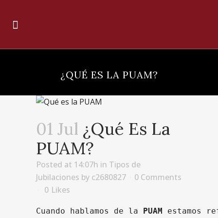
¿QUÉ ES LA PUAM?
01 Jul
¿Qué Es La
PUAM?
Posted at 14:07h
in
Tipos de
Jubilaciones
by
c2680827
0 Comments
0
Likes
Cuando hablamos de la 
PUAM
 estamos re