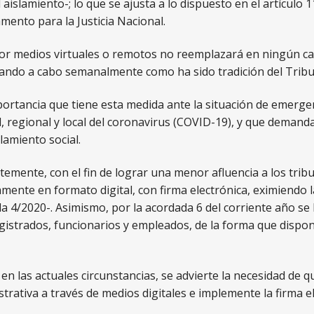
aislamiento-; lo que se ajusta a lo dispuesto en el artículo 
lamento para la Justicia Nacional.
por medios virtuales o remotos no reemplazará en ningún ca
vando a cabo semanalmente como ha sido tradición del Tribu
portancia que tiene esta medida ante la situación de emergenc
l, regional y local del coronavirus (COVID-19), y que deman
lamiento social.
ntemente, con el fin de lograr una menor afluencia a los tri
mente en formato digital, con firma electrónica, eximiendo 
da 4/2020-. Asimismo, por la acordada 6 del corriente año se 
agistrados, funcionarios y empleados, de la forma que dispon
y en las actuales circunstancias, se advierte la necesidad de 
strativa a través de medios digitales e implemente la firma el