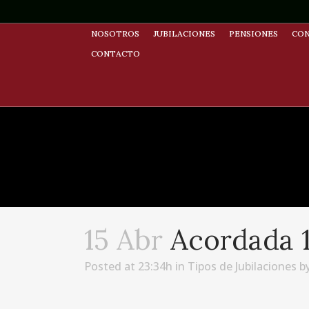
NOSOTROS
JUBILACIONES
PENSIONES
CON
CONTACTO
15 Abr
Acordada 1
Posted at 23:34h
in
Tipos de Jubilaciones
b