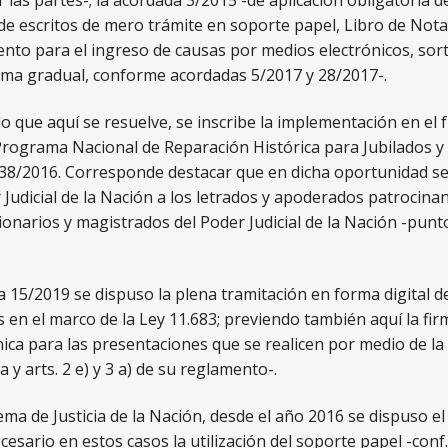
 las partes-; la acordada 3/2015 -de aplicación obligatoria de
e escritos de mero trámite en soporte papel, Libro de Notas 
nto para el ingreso de causas por medios electrónicos, sor
rma gradual, conforme acordadas 5/2017 y 28/2017-.
lo que aquí se resuelve, se inscribe la implementación en el 
 «Programa Nacional de Reparación Histórica para Jubilados 
 38/2016. Corresponde destacar que en dicha oportunidad se e
 Judicial de la Nación a los letrados y apoderados patrocinan
ncionarios y magistrados del Poder Judicial de la Nación -pun
 15/2019 se dispuso la plena tramitación en forma digital de 
 en el marco de la Ley 11.683; previendo también aquí la firm
nica para las presentaciones que se realicen por medio de la 
a y arts. 2 e) y 3 a) de su reglamento-.
ma de Justicia de la Nación, desde el año 2016 se dispuso el 
esario en estos casos la utilización del soporte papel -conf