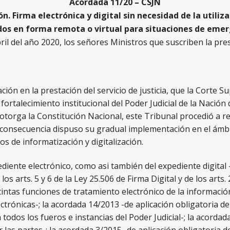
Acordada 11/20 – CSJN
n. Firma electrónica y digital sin necesidad de la utiliz
os en forma remota o virtual para situaciones de eme
ril del año 2020, los señores Ministros que suscriben la pre
ión en la prestación del servicio de justicia, que la Corte S
ortalecimiento institucional del Poder Judicial de la Nación
 otorga la Constitución Nacional, este Tribunal procedió a r
n consecuencia dispuso su gradual implementación en el ámbit
s de informatización y digitalización.
diente electrónico, como asi también del expediente digital 
los arts. 5 y 6 de la Ley 25.506 de Firma Digital y de los arts.
stintas funciones de tratamiento electrónico de la informació
ctrónicas-; la acordada 14/2013 -de aplicación obligatoria del
 todos los fueros e instancias del Poder Judicial-; la acord